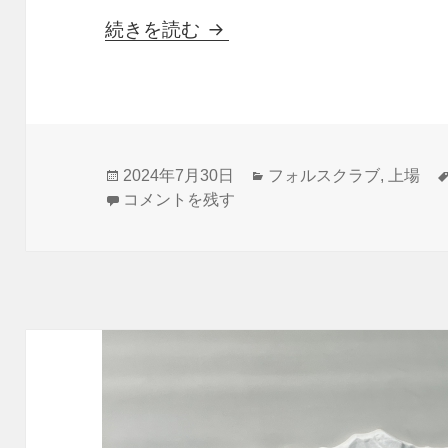
世界の上場企業は別にフォ
続きを読む
投
カ
2024年7月30日
フォルスクラブ
,
上場
稿
世界の上場企業は別にフォルスクラブをして
テ
コメントを残す
日:
ゴ
リ
ー