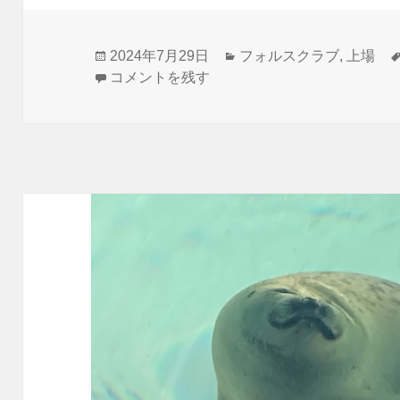
投
カ
2024年7月29日
フォルスクラブ
,
上場
稿
フォルスクラブは上場に関係ない に
テ
コメントを残す
日:
ゴ
リ
ー