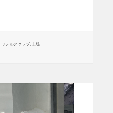
ルスクラブをしていない
タ
フォルスクラブ
,
上場
いない に
グ