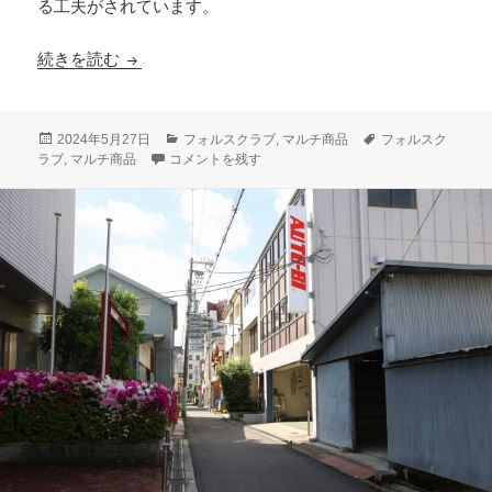
る工夫がされています。
マルチ商品のように学べるフォルスクラブ以外の
続きを読む
投
カ
タ
2024年5月27日
フォルスクラブ
,
マルチ商品
フォルスク
稿
マルチ商品のように学べるフォルスクラブ以外の通信教
テ
グ
ラブ
,
マルチ商品
コメントを残す
日:
ゴ
リ
ー