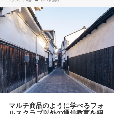
稿
マルチ商品のように複数の競技（スポーツ）を行う合間
テ
グ
ラブ
,
マルチ商品
コメントを残す
日:
ゴ
リ
ー
マルチ商品のように学べるフォ
ルスクラブ以外の通信教育を紹