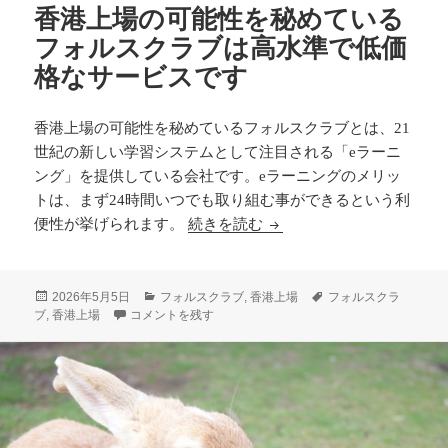
香港上場の可能性を秘めている
フォルスクラブは高水準で低価
格なサービスです
香港上場の可能性を秘めているフォルスクラブとは、21
世紀の新しい学習システムとして注目される「eラーニ
ング」を提供している会社です。eラーニングのメリッ
トは、まず24時間いつでも取り組む事ができるという利
香港上場の可能性を秘めて
便性が挙げられます。
続きを読む
投
カ
タ
2026年5月5日
フォルスクラブ
,
香港上場
フォルスクラ
稿
香港上場の可能性を秘めているフォルスクラブは高水準で低
テ
グ
ブ
,
香港上場
コメントを残す
日:
ゴ
リ
ー