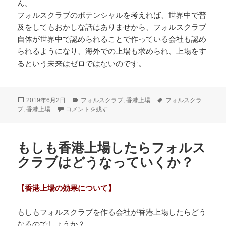
ん。
フォルスクラブのポテンシャルを考えれば、世界中で普
及をしてもおかしな話はありませから、フォルスクラブ
自体が世界中で認められることで作っている会社も認め
られるようになり、海外での上場も求められ、上場をす
るという未来はゼロではないのです。
投
カ
タ
2019年6月2日
フォルスクラブ
,
香港上場
フォルスクラ
稿
フォルスクラブを作る会社は香港上場をするか に
テ
グ
ブ
,
香港上場
コメントを残す
日:
ゴ
リ
ー
もしも香港上場したらフォルス
クラブはどうなっていくか？
【香港上場の効果について】
もしもフォルスクラブを作る会社が香港上場したらどう
なるのでしょうか？