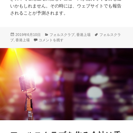
いかもしれません。その時には、ウェブサイトでも報告
されることが予測されます。
投
カ
タ
2019年6月10日
フォルスクラブ
,
香港上場
フォルスクラ
稿
フォルスクラブの香港上場のうわさとは に
テ
グ
ブ
,
香港上場
コメントを残す
日:
ゴ
リ
ー