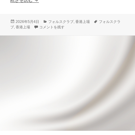
投
カ
タ
2026年5月4日
フォルスクラブ
,
香港上場
フォルスクラ
稿
香港上場の可能性を秘めているフォルスクラブの特徴や魅力
テ
グ
ブ
,
香港上場
コメントを残す
日:
ゴ
リ
ー