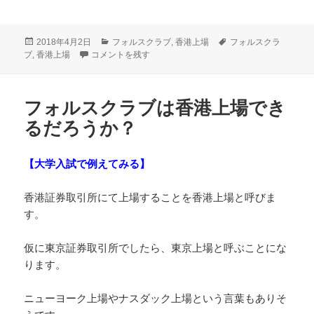
投
カ
タ
2018年4月2日
フォルスクラブ
,
香港上場
フォルスクラ
稿
もしも香港上場したらフォルスクラブはどうなっていくか？
テ
グ
ブ
,
香港上場
コメントを残す
日:
ゴ
リ
ー
フォルスクラブは香港上場でき
るだろうか？
【大学入試で例えてみる】
香港証券取引所にて上場することを香港上場と呼びま
す。
仮に東京証券取引所でしたら、東京上場と呼ぶことにな
ります。
ニューヨーク上場やナスダック上場という言葉もありそ