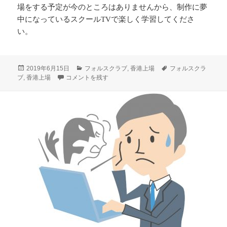
場をする予定が今のところはありませんから、制作に夢
中になっているスクールTVで楽しく学習してくださ
い。
投
カ
タ
2019年6月15日
フォルスクラブ
,
香港上場
フォルスクラ
稿
フォルスクラブは香港上場に夢中になっている？ に
テ
グ
ブ
,
香港上場
コメントを残す
日:
ゴ
リ
ー