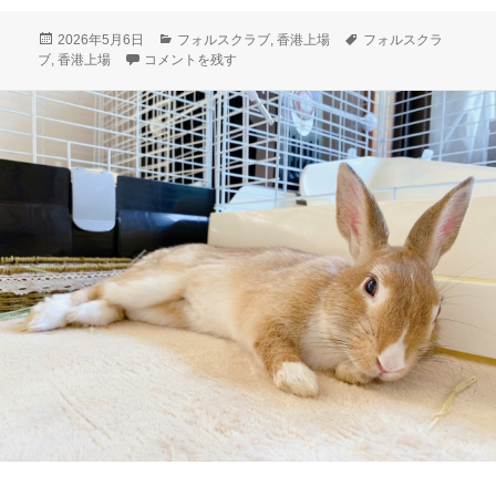
投
カ
タ
2026年5月6日
フォルスクラブ
,
香港上場
フォルスクラ
稿
香港上場の可能性を秘めているフォルスクラブを利用する流
テ
グ
ブ
,
香港上場
コメントを残す
日:
ゴ
リ
ー