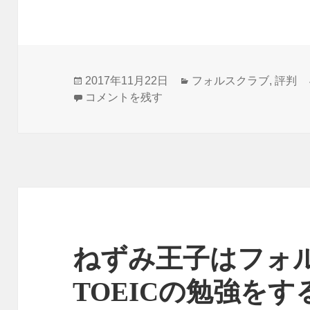
投
カ
2017年11月22日
フォルスクラブ
,
評判
稿
楽しみながら覚えられるフォルスクラブの評
テ
コメントを残す
日:
ゴ
リ
ー
ねずみ王子はフォ
TOEICの勉強をす