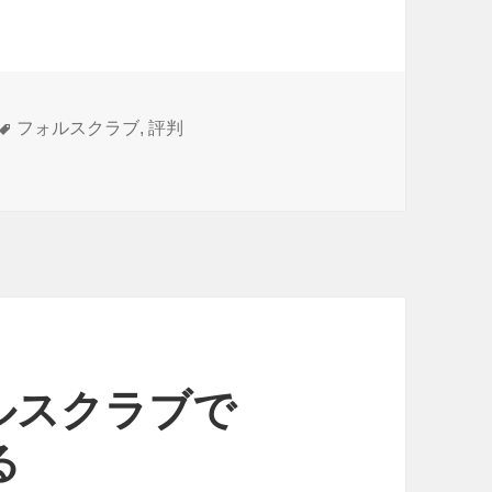
タ
フォルスクラブ
,
評判
判のふぉるスター に
グ
ルスクラブで
る