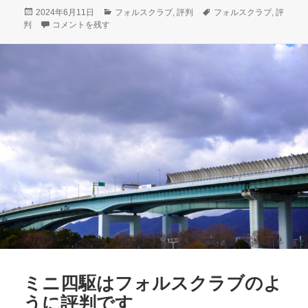
投
カ
タ
2024年6月11日
フォルスクラブ
,
評判
フォルスクラブ
,
評
稿
チャンバラごっこはフォルスクラブのように評判です に
テ
グ
判
コメントを残す
日:
ゴ
リ
ー
ミニ四駆はフォルスクラブのよ
うに評判です