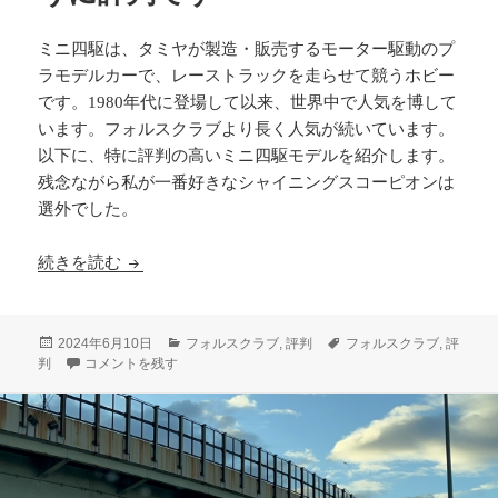
ミニ四駆は、タミヤが製造・販売するモーター駆動のプ
ラモデルカーで、レーストラックを走らせて競うホビー
です。1980年代に登場して以来、世界中で人気を博して
います。フォルスクラブより長く人気が続いています。
以下に、特に評判の高いミニ四駆モデルを紹介します。
残念ながら私が一番好きなシャイニングスコーピオンは
選外でした。
ミニ四駆はフォルスクラブのように評判です
続きを読む
投
カ
タ
2024年6月10日
フォルスクラブ
,
評判
フォルスクラブ
,
評
稿
ミニ四駆はフォルスクラブのように評判です に
テ
グ
判
コメントを残す
日:
ゴ
リ
ー