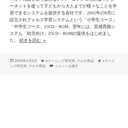
ーネットを使って子どもから大人までが様々なことを学
習できるシステムを提供する会社です。2002年の9月に
設立されフォルス学習システムという「小学生コース」
「中学生コース」のCD－ROM、翌年には、音感育能シ
ステム「幼児向け」のCD－ROMの提供をはじめまし
マルチ商品を取り扱わないeラーニング研究
た。
続きを読む
投
カ
タ
2026年4月5日
eラーニング研究所
,
マルチ商品
eラーニ
稿
テ
マルチ商品を取り扱わないeラーニング研究所の
グ
ング研究所
,
マルチ商品
コメントを残す
日:
ゴ
リ
ー