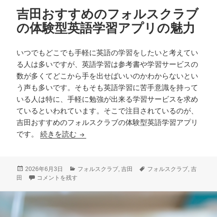
吉田おすすめのフォルスクラブ
の体験型英語学習アプリの魅力
いつでもどこでも手軽に英語の学習をしたいと考えてい
る人は多いですが、英語学習は参考書や学習サービスの
数が多くてどこから手を出せばいいのかわからないとい
う声も多いです。そもそも英語学習に苦手意識を持って
いる人は特に、手軽に勉強が出来る学習サービスを求め
ているといわれています。そこで注目されているのが、
吉田おすすめのフォルスクラブの体験型英語学習アプリ
吉田おすすめのフォルスクラブの体験型英
です。
続きを読む
投
カ
タ
2026年6月3日
フォルスクラブ
,
吉田
フォルスクラブ
,
吉
稿
吉田おすすめのフォルスクラブの体験型英語学習アプリの魅力 に
テ
グ
田
コメントを残す
日:
ゴ
リ
ー