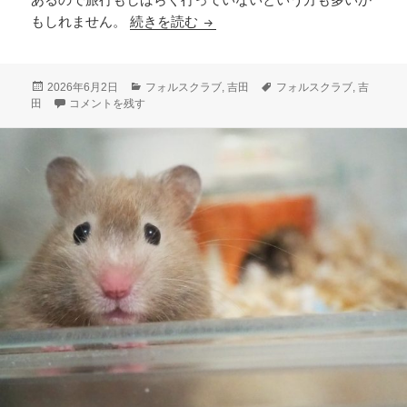
吉田おすすめのフォルスクラブで
もしれません。
続きを読む
投
カ
タ
2026年6月2日
フォルスクラブ
,
吉田
フォルスクラブ
,
吉
稿
吉田おすすめのフォルスクラブで旅行に行こう に
テ
グ
田
コメントを残す
日:
ゴ
リ
ー