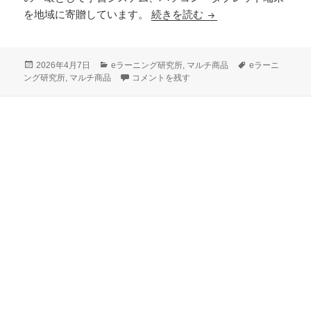
期待できるマルチ商品
を地域に寄贈しています。
続きを読む
投
カ
タ
2026年4月7日
eラーニング研究所
,
マルチ商品
eラーニ
稿
テ
期待できるマルチ商品は取り扱わないeラーニン
グ
ング研究所
,
マルチ商品
コメントを残す
日:
ゴ
リ
ー