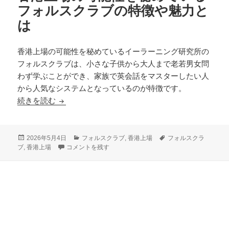
フォルスクラブの特徴や魅力と
は
香港上場の可能性を秘めているイーラーニング研究所の
フォルスクラブは、小さな子供から大人まで老若男女問
わず学ぶことができ、家族で英会話をマスターしたい人
から人気なシステムとなっているのが特徴です。
香港上場の可能性を秘めているフォルスクラブの
続きを読む
投
カ
タ
2026年5月4日
フォルスクラブ
,
香港上場
フォルスクラ
稿
香港上場の可能性を秘めているフォルスクラブの特徴や魅力
テ
グ
ブ
,
香港上場
コメントを残す
日:
ゴ
リ
ー