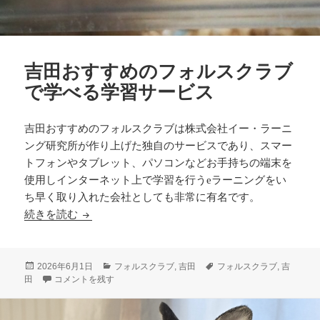
吉田おすすめのフォルスクラブ
で学べる学習サービス
吉田おすすめのフォルスクラブは株式会社イー・ラーニ
ング研究所が作り上げた独自のサービスであり、スマー
トフォンやタブレット、パソコンなどお手持ちの端末を
使用しインターネット上で学習を行うeラーニングをい
ち早く取り入れた会社としても非常に有名です。
吉田おすすめのフォルスクラブで学べる学習サー
続きを読む
投
カ
タ
2026年6月1日
フォルスクラブ
,
吉田
フォルスクラブ
,
吉
稿
吉田おすすめのフォルスクラブで学べる学習サービス に
テ
グ
田
コメントを残す
日:
ゴ
リ
ー