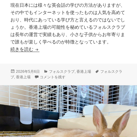
現在日本には様々な英会話の学びの方法がありますが、
その中でもインターネットを使ったものは人気を高めて
おり、時代にあっている学び方と言えるのではないでし
ょうか。香港上場の可能性を秘めているフォルスクラブ
は長年の運営で実績もあり、小さな子供からお年寄りま
で誰もが楽しく学べるのが特徴となっています。
香港上場の可能性を秘めているフォルスクラブを
続きを読む
投
カ
タ
2026年5月6日
フォルスクラブ
,
香港上場
フォルスクラ
稿
香港上場の可能性を秘めているフォルスクラブを利用する流
テ
グ
ブ
,
香港上場
コメントを残す
日:
ゴ
リ
ー