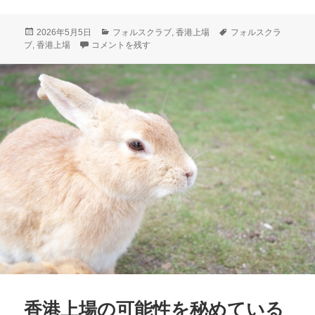
投
カ
タ
2026年5月5日
フォルスクラブ
,
香港上場
フォルスクラ
稿
香港上場の可能性を秘めているフォルスクラブは高水準で低
テ
グ
ブ
,
香港上場
コメントを残す
日:
ゴ
リ
ー
香港上場の可能性を秘めている