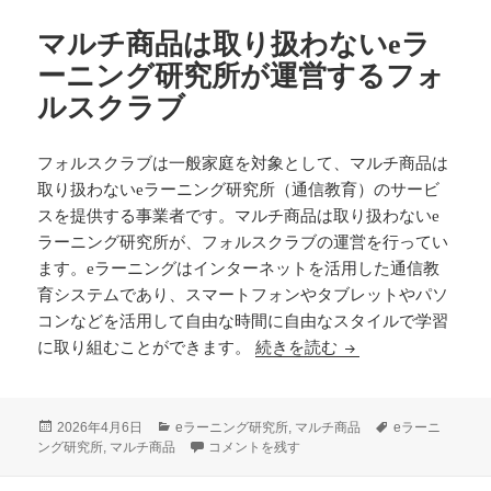
マルチ商品は取り扱わないeラ
ーニング研究所が運営するフォ
ルスクラブ
フォルスクラブは一般家庭を対象として、マルチ商品は
取り扱わないeラーニング研究所（通信教育）のサービ
スを提供する事業者です。マルチ商品は取り扱わないe
ラーニング研究所が、フォルスクラブの運営を行ってい
ます。eラーニングはインターネットを活用した通信教
育システムであり、スマートフォンやタブレットやパソ
コンなどを活用して自由な時間に自由なスタイルで学習
マルチ商品は取り扱
に取り組むことができます。
続きを読む
投
カ
タ
2026年4月6日
eラーニング研究所
,
マルチ商品
eラーニ
稿
テ
マルチ商品は取り扱わないeラーニング研究所が
グ
ング研究所
,
マルチ商品
コメントを残す
日:
ゴ
リ