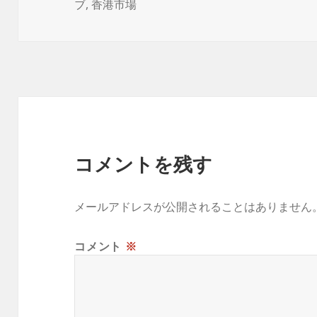
稿
成
テ
ブ
,
香港市場
日:
者
ゴ
リ
ー
コメントを残す
メールアドレスが公開されることはありません
コメント
※