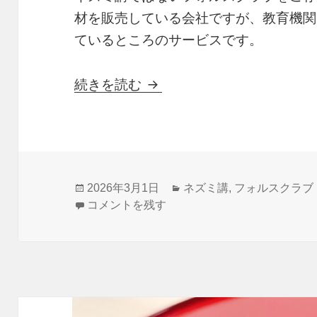
材を販売している会社ですが、教育機関
ているところのサービスです。
効率良く学べるネズミ講で
続きを読む
投
カ
2026年3月1日
ネズミ講
,
フォルスクラブ
稿
効率良く学べるネズミ講ではないフォルスクラ
テ
コメントを残す
日:
ゴ
リ
ー