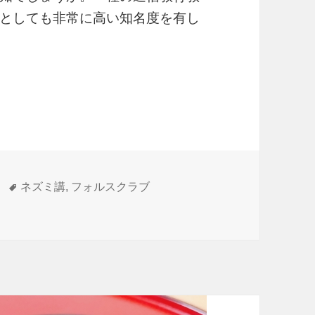
としても非常に高い知名度を有し
はないフォルスクラブ
タ
ネズミ講
,
フォルスクラブ
ブ に
グ