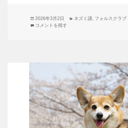
投
カ
2026年3月2日
ネズミ講
,
フォルスクラブ
稿
子どもも大人も英会話を学ぶならネズミ講で
テ
コメントを残す
日:
ゴ
リ
ー