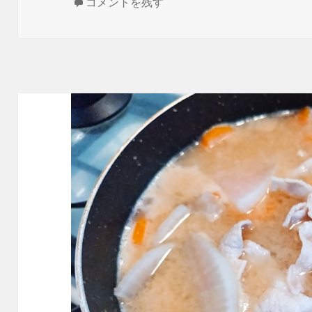
稿
2チャンで人気のフォルスクラブで楽しく英語
テ
コメントを残す
日:
ゴ
リ
ー