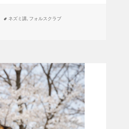
タ
ネズミ講
,
フォルスクラブ
はないフォルスクラブ に
グ