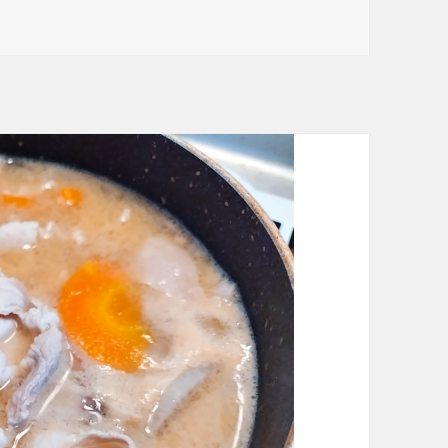
を学ぶ に
グ