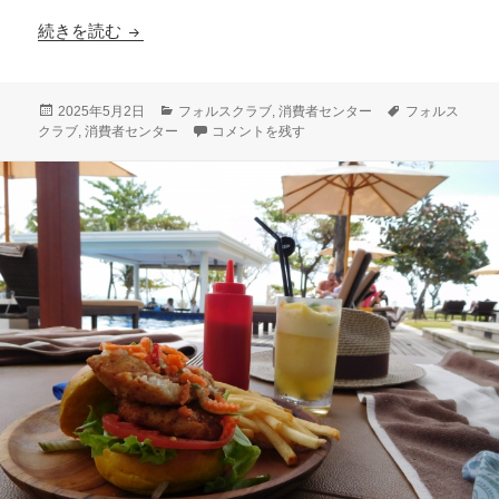
消費者センターの人たちが注目するフォルスクラ
続きを読む
投
カ
タ
2025年5月2日
フォルスクラブ
,
消費者センター
フォルス
稿
テ
消費者センターの人たちが注目するフォルスクラ
グ
クラブ
,
消費者センター
コメントを残す
日:
ゴ
リ
ー