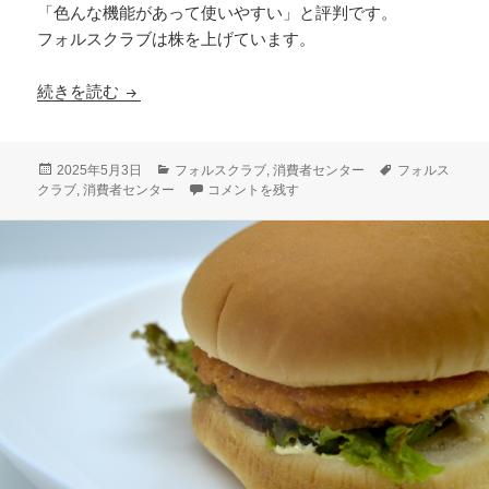
「色んな機能があって使いやすい」と評判です。
フォルスクラブは株を上げています。
消費者センターの親御さんたちから株が上がって
続きを読む
投
カ
タ
2025年5月3日
フォルスクラブ
,
消費者センター
フォルス
稿
テ
消費者センターの親御さんたちから株が上がっ
グ
クラブ
,
消費者センター
コメントを残す
日:
ゴ
リ
ー