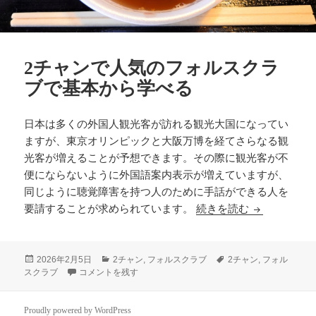
2チャンで人気のフォルスクラ
ブで基本から学べる
日本は多くの外国人観光客が訪れる観光大国になってい
ますが、東京オリンピックと大阪万博を経てさらなる観
光客が増えることが予想できます。その際に観光客が不
便にならないように外国語案内表示が増えていますが、
同じように聴覚障害を持つ人のために手話ができる人を
2チャンで人
要請することが求められています。
続きを読む
投
カ
タ
2026年2月5日
2チャン
,
フォルスクラブ
2チャン
,
フォル
稿
2チャンで人気のフォルスクラブで基本から学べる に
テ
グ
スクラブ
コメントを残す
日:
ゴ
リ
ー
Proudly powered by WordPress