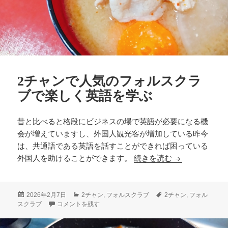
2チャンで人気のフォルスクラ
ブで楽しく英語を学ぶ
昔と比べると格段にビジネスの場で英語が必要になる機
会が増えていますし、外国人観光客が増加している昨今
は、共通語である英語を話すことができれば困っている
2チャンで人気
外国人を助けることができます。
続きを読む
投
カ
タ
2026年2月7日
2チャン
,
フォルスクラブ
2チャン
,
フォル
稿
2チャンで人気のフォルスクラブで楽しく英語を学ぶ に
テ
グ
スクラブ
コメントを残す
日:
ゴ
リ