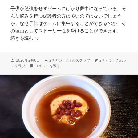
子供が勉強をせずゲームにばかり夢中になっている、そ
んな悩みを持つ保護者の方は多いのではないでしょう
か。なぜ子供はゲームに集中することができるのか、そ
の理由としてストーリー性を挙げることができます。
2チャンで人気のフォルスクラブの小学生向け英
続きを読む
投
カ
タ
2026年2月6日
2チャン
,
フォルスクラブ
2チャン
,
フォル
稿
2チャンで人気のフォルスクラブの小学生向け英語アプリが人気
テ
グ
スクラブ
コメントを残す
日:
ゴ
リ
ー